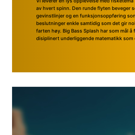
Vi leverer en lys opplevelse med fisketema
av hvert spinn. Den runde flyten beveger s
gevinstlinjer og en funksjonsoppføring so
beslutninger enkle samtidig som det gir no
farten høy. Big Bass Splash har som mål å 
disiplinert underliggende matematikk som er