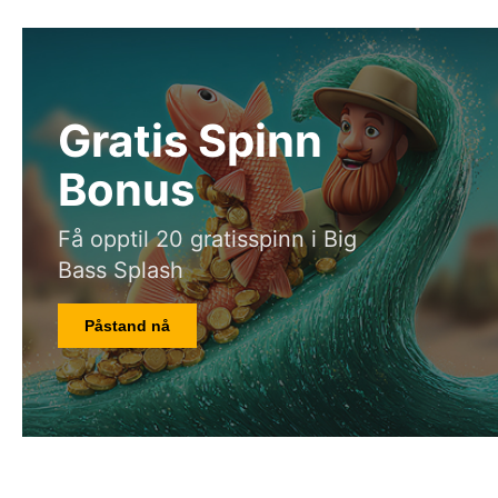
Gratis Spinn
Bonus
Få opptil 20 gratisspinn i Big
Bass Splash
Påstand nå