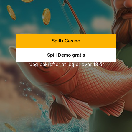
Spill i Casino
Spill Demo gratis
*Jeg bekrefter at jeg er over 18 år