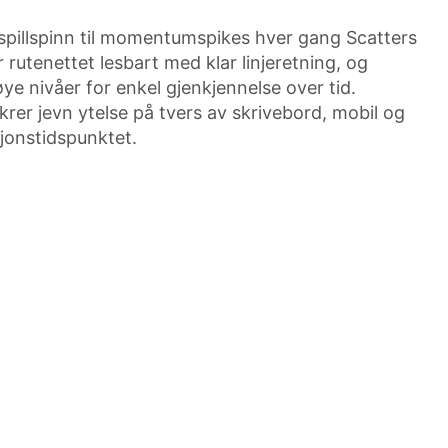
isspillspinn til momentumspikes hver gang Scatters
 rutenettet lesbart med klar linjeretning, og
e nivåer for enkel gjenkjennelse over tid.
krer jevn ytelse på tvers av skrivebord, mobil og
jonstidspunktet.