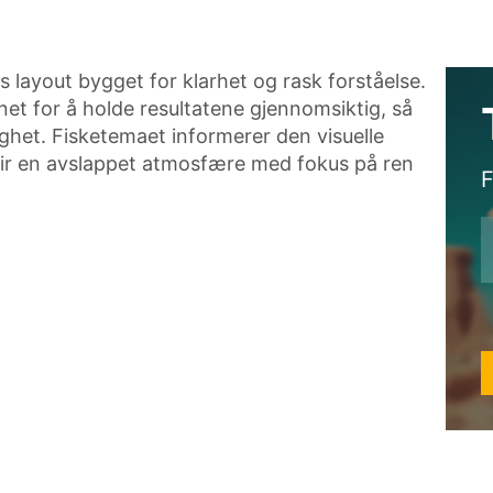
ds layout bygget for klarhet og rask forståelse.
net for å holde resultatene gjennomsiktig, så
ighet. Fisketemaet informerer den visuelle
 gir en avslappet atmosfære med fokus på ren
F