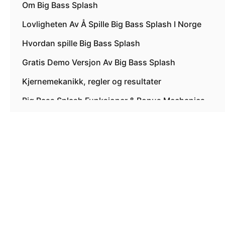
Om Big Bass Splash
Lovligheten Av Å Spille Big Bass Splash I Norge
Hvordan spille Big Bass Splash
Gratis Demo Versjon Av Big Bass Splash
Kjernemekanikk, regler og resultater
Big Bass Splash Funksjoner & Bonus Mechanics
Big Bass Splash RTP, Volatilitet & Max Win Potential
Hvordan nærme seg Big Bass Splash ansvarlig
Spille Stor Bass Splash På Nett For Ekte Penger I Nor
Innskudd, Betalinger & Ansvarlig Spill i Norge
Mobilversjon av Big Bass Splash