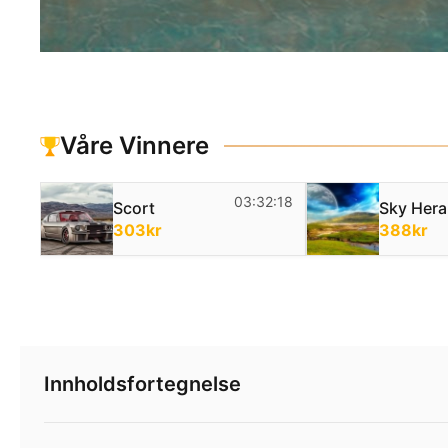
Våre Vinnere
03:32:19
Gatling
Scort
81kr
303kr
Innholdsfortegnelse